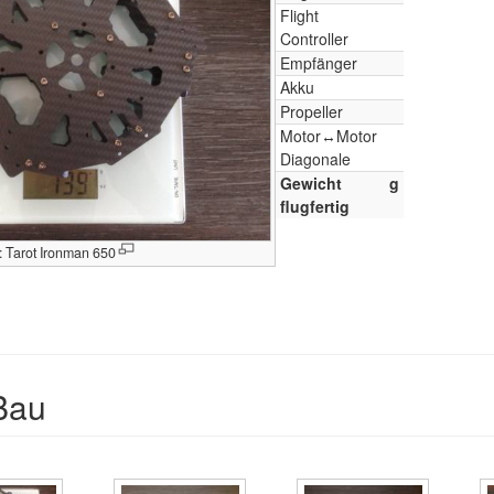
Flight
Controller
Empfänger
Akku
Propeller
Motor↔Motor
Diagonale
Gewicht
g
flugfertig
: Tarot Ironman 650
Bau