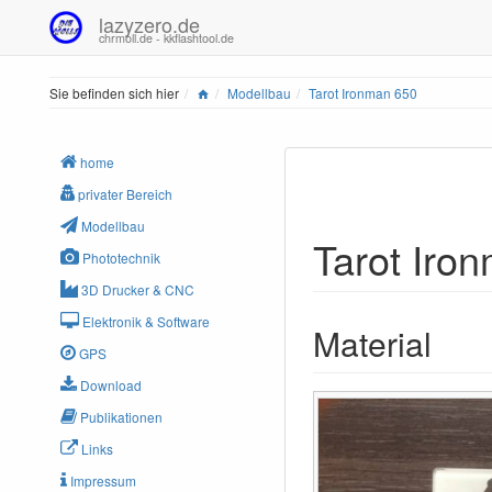
lazyzero.de
chrmoll.de - kkflashtool.de
Home
Sie befinden sich hier
Modellbau
Tarot Ironman 650
home
privater Bereich
Modellbau
Tarot Iro
Phototechnik
3D Drucker & CNC
Elektronik & Software
Material
GPS
Download
Publikationen
Links
Impressum