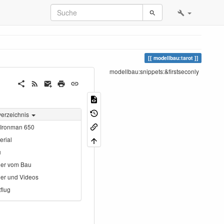
modellbau:tarot
modellbau:snippets:&firstseconly
verzeichnis
 Ironman 650
erial
u
der vom Bau
der und Videos
tflug