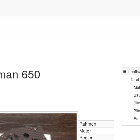
nman 650
Inhalts
Tarot
Mat
Ba
Bil
Bil
Ers
Rahmen
Motor
Regler