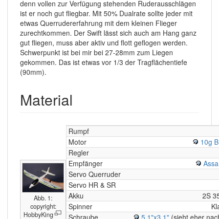
denn vollen zur Verfügung stehenden Ruderausschlägen
ist er noch gut fliegbar. Mit 50% Dualrate sollte jeder mit
etwas Querrudererfahrung mit dem kleinen Flieger
zurechtkommen. Der Swift lässt sich auch am Hang ganz
gut fliegen, muss aber aktiv und flott geflogen werden.
Schwerpunkt ist bei mir bei 27-28mm zum Liegen
gekommen. Das ist etwas vor 1/3 der Tragflächentiefe
(90mm).
Material
Rumpf
Motor
10g B
Regler
Empfänger
Assa
Servo Querruder
Servo HR & SR
Akku
2S 3
Abb. 1:
Spinner
Kl
copyright:
HobbyKing
Schraube
5.1"x3.1"
(sieht eher nac