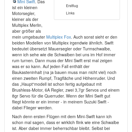
Mini Swift
. Das
Erstflug
ist ein kleinen
Motorsegler,
Links
kleiner als der
Multiplex Merlin,
aber größer als
mein umgebauter
Multiplex Fox
. Auch sonst sieht er den
beiden Modellen von Multiplex irgendwie ähnlich. Swift
bedeutet übersetzt Mauersegler oder Turmschwalbe,
wenn ich sehe wie die Schwalben bei uns im Hof immer
rum turnen. Dann muss der Mini Swift erst mal zeigen
was er so kann. Auf jeden Fall enthält der
Baukasteninhalt (na ja bauen muss man nicht viel) noch
einen zweiten Rumpf, Tragfläche und Höhenruder. Und
das „Haupt“modell ist schon fertig aufgebaut mit
Brushless-Motor, 6A Regler, zwei 3,7gr Servos und einem
8gr Servo für die Querruder. Wenn der Mini Swift gut
fliegt könnte er ein immer - in meinem Suzuki Swift -
dabei Flieger werden.
Nach denn ersten Flügen mit dem Mini-Swift kann ich
schon mal sagen, dass er wirklich flink wie eine Schwalbe
ist. Aber dabei immer beherrschbar bleibt. Selbst bei