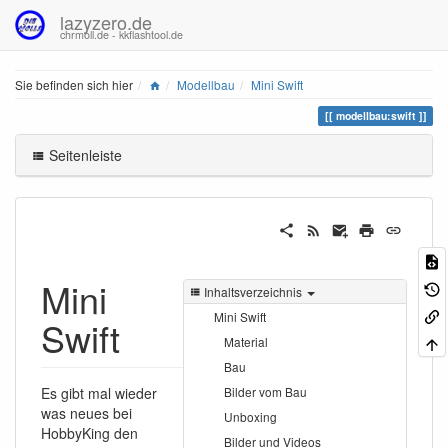
lazyzero.de
chrmoll.de - kkflashtool.de
Home
Sie befinden sich hier
Modellbau
Mini Swift
modellbau:swift
Seitenleiste
Mini
Inhaltsverzeichnis
Mini Swift
Swift
Material
Bau
Es gibt mal wieder
Bilder vom Bau
was neues bei
Unboxing
HobbyKing den
Bilder und Videos