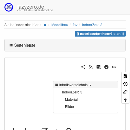
lazyzero.de
chrmoll.de - kkflashtool.de
Home
Sie befinden sich hier
Modellbau
fpv
IndoorZero 3
modellbau:fpv:indoor3:start
Seitenleiste
Inhaltsverzeichnis
IndoorZero 3
Material
Bilder